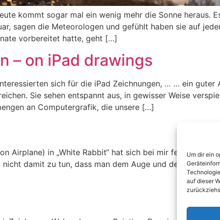
eute kommt sogar mal ein wenig mehr die Sonne heraus. Es 
, sagen die Meteorologen und gefühlt haben sie auf jeden 
nate vorbereitet hatte, geht […]
n – on iPad drawings
nteressierten sich für die iPad Zeichnungen, … … ein guter 
reichen. Sie sehen entspannt aus, in gewisser Weise verspiel
engen an Computergrafik, die unsere […]
n Airplane) in „White Rabbit“ hat sich bei mir festgesetzt,
Um dir ein 
st nicht damit zu tun, dass man dem Auge und dem Gehirn e
Geräteinfor
Technologie
auf dieser W
zurückziehs