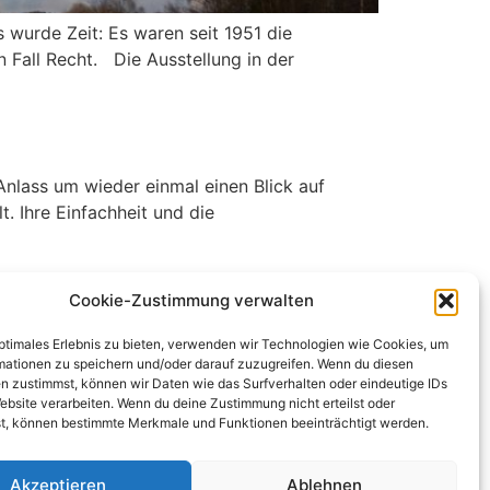
wurde Zeit: Es waren seit 1951 die
Fall Recht. Die Ausstellung in der
Anlass um wieder einmal einen Blick auf
t. Ihre Einfachheit und die
Cookie-Zustimmung verwalten
 auch wenn ich ihn nicht so verstehen würde,
optimales Erlebnis zu bieten, verwenden wir Technologien wie Cookies, um
twas anbietet, was die beiden beschäftigt?
mationen zu speichern und/oder darauf zuzugreifen. Wenn du diesen
n zustimmst, können wir Daten wie das Surfverhalten oder eindeutige IDs
ebsite verarbeiten. Wenn du deine Zustimmung nicht erteilst oder
t, können bestimmte Merkmale und Funktionen beeinträchtigt werden.
Akzeptieren
Ablehnen