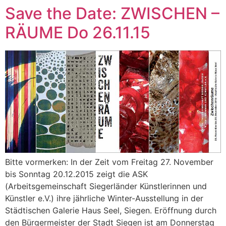
Save the Date: ZWISCHEN –
Zum
Inhalt
RÄUME Do 26.11.15
springen
Bitte vormerken: In der Zeit vom Freitag 27. November
bis Sonntag 20.12.2015 zeigt die ASK
(Arbeitsgemeinschaft Siegerländer Künstlerinnen und
Künstler e.V.) ihre jährliche Winter-Ausstellung in der
Städtischen Galerie Haus Seel, Siegen. Eröffnung durch
den Bürgermeister der Stadt Siegen ist am Donnerstag