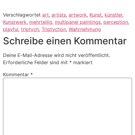
Verschlagwortet
art
,
artists
,
artwork
,
Kunst
,
künstler
,
Kunstwerk
,
mehrteilig
,
multipanel paintings
,
perception
,
playful
,
triptych
,
Triptychon
,
Wahrnehmung
Schreibe einen Kommentar
Deine E-Mail-Adresse wird nicht veröffentlicht.
Erforderliche Felder sind mit
*
markiert
Kommentar
*